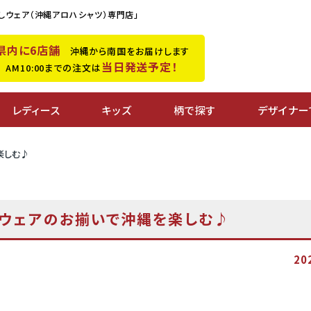
しウェア（沖縄アロハシャツ）専門店」
県内に6店舗
沖縄から南国をお届けします
当日発送予定！
M10:00までの注文は
レディース
キッズ
柄で探す
デザイナー
楽しむ♪
しウェアのお揃いで沖縄を楽しむ♪
20