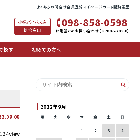
よくあるお問合せ
会員登録
マイページ
カート
閲覧履歴
098-858-0598
小禄バイパス店
総合窓口
お電話でのお問い合わせ（10:00〜20:00）
で探す
初めての方へ
2022年9月
22.09.08
月
火
水
木
金
土
日
1
2
3
4
134view