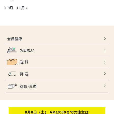
« 9月
11月 »
会員登録
お支払い
送 料
発 送
返品・交換