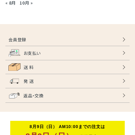
« 8月
10月 »
会員登録
お支払い
送 料
発 送
返品・交換