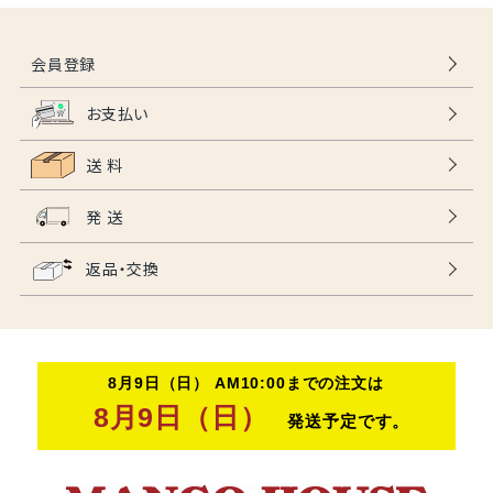
会員登録
お支払い
送 料
発 送
返品・交換