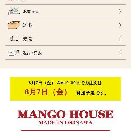
お支払い
送 料
発 送
返品・交換