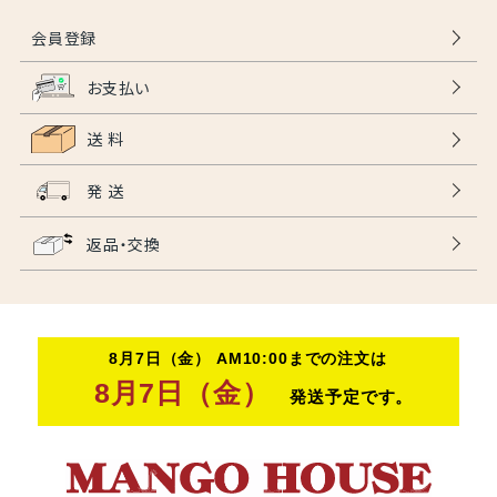
会員登録
お支払い
送 料
発 送
返品・交換