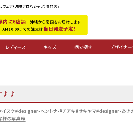
しウェア（沖縄アロハシャツ）専門店」
県内に6店舗
沖縄から南国をお届けします
当日発送予定！
M10:00までの注文は
レディース
キッズ
柄で探す
デザイナー
す♪♪
ケイスケ
designer-ヘントナ-
チアキ
サキヤマ
designer-あき
客様の写真館