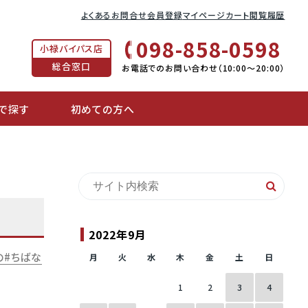
よくあるお問合せ
会員登録
マイページ
カート
閲覧履歴
098-858-0598
小禄バイパス店
総合窓口
お電話でのお問い合わせ（10:00〜20:00）
で探す
初めての方へ
2022年9月
の
ちばな
月
火
水
木
金
土
日
1
2
3
4