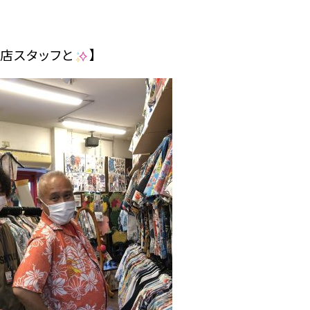
号店スタッフと
】