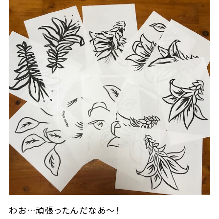
わお…頑張ったんだなあ～！