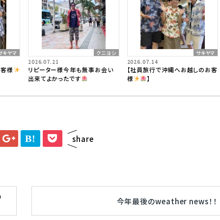
サキヤマ
クニヨシ
サキヤマ
2026.07.21
2026.07.14
お客様
リピーター様今年も無事お会い
【社員旅行で沖縄へお越しのお客
出来てよかったです
様
】
B!
share
の
今年最後のweather news！！