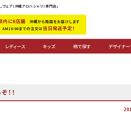
しウェア（沖縄アロハシャツ）専門店」
県内に6店舗
沖縄から南国をお届けします
当日発送予定！
M10:00までの注文は
レディース
キッズ
柄で探す
デザイナー
ぞ！！
20