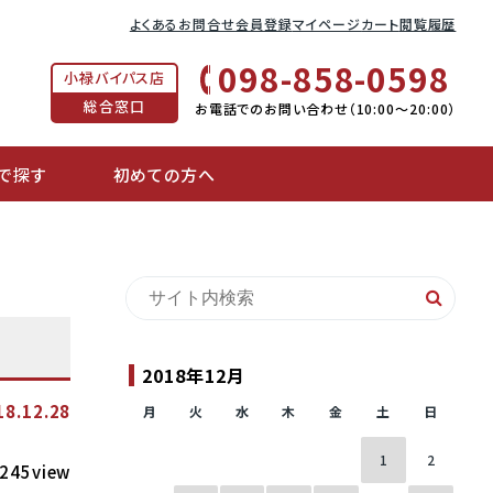
よくあるお問合せ
会員登録
マイページ
カート
閲覧履歴
098-858-0598
小禄バイパス店
総合窓口
お電話でのお問い合わせ（10:00〜20:00）
で探す
初めての方へ
2018年12月
18.12.28
月
火
水
木
金
土
日
1
2
245view