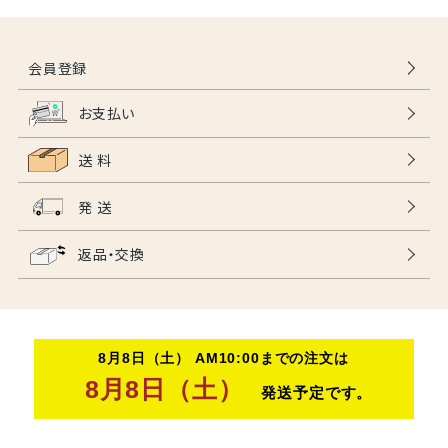
会員登録
お支払い
送 料
発 送
返品・交換