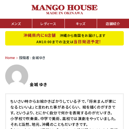
メンズ
レディース
キッズ
店舗紹介
沖縄県内に6店舗
沖縄から南国をお届けします
当日発送予定！
AM10:00までの注文は
Home
投稿者 : 金城ゆき
金城 ゆき
ちいさい時からお絵かきばかりしている子で、「将来まんが家に
なるといいよ」と言われた事があるくらい、 絵を描くのがすきで
す。というより、とにかく自分で何かを表現するのがだいすき。
小学校で吹奏楽、中学で美術、高校では演劇をやっていました。
それと当然、地元、沖縄のこともだいすきです。