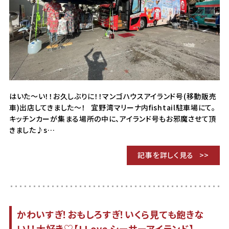
はいた～い！！お久しぶりに！！マンゴハウスアイランド号(移動販売
車)出店してきました～！ 宜野湾マリーナ内fishtail駐車場にて。
キッチンカーが集まる場所の中に、アイランド号もお邪魔させて頂
きました♪s…
記事を詳しく見る
かわいすぎ！おもしろすぎ！いくら見ても飽きな
い！！大好き♡【I Love シーサーアイランド】