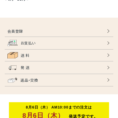
会員登録
お支払い
送 料
発 送
返品・交換