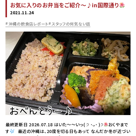
お気に入りのお弁当をご紹介〜♪in国際通り
2021.11.24
沖縄の飲食店レポート
スタッフの何気ない話
最終更新日 2026.07.18 はいた〜〜いっ( ੭ ･ᴗ･ )੭
おくやまで
す
最近の沖縄は、20度を切る日もあって なんだか冬が近づい