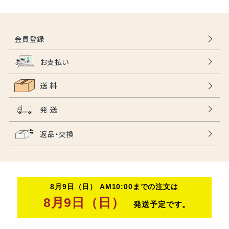
会員登録
お支払い
送 料
発 送
返品・交換