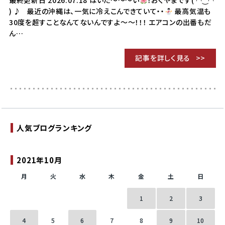
最終更新日 2026.07.18 はいた～～～い
！おくやまです( ◠‿◠
) ♪ 最近の沖縄は、一気に冷えこんできていて・・
最高気温も
30度を超すことなんてないんですよ～～！！！ エアコンの出番もだ
ん…
記事を詳しく見る
人気ブログランキング
2021年10月
月
火
水
木
金
土
日
1
2
3
4
5
6
7
8
9
10