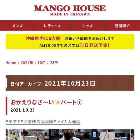
メンズ
レディース
キッズ
店舗紹介
沖縄県内に6店舗
沖縄から南国をお届けします
当日発送予定！
AM10:00までの注文は
Home
2021年
10月
23日
2021年10月23日
日付アーカイブ:
おかえりなさ～い
パート①
2021.10.23
チアキ
お客様の写真館
ライカム通信