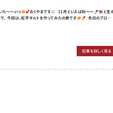
 はいた～～いっ
おくやまです
11月といえば秋～～
秋と言
とで、 今回は、紅芋タルトを作ってみたの巻です
先日のブロ…
記事を詳しく見る