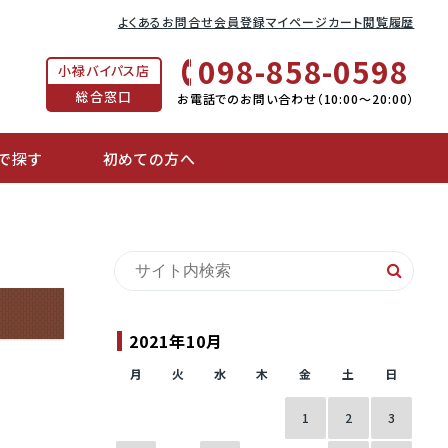
よくあるお問合せ
会員登録
マイページ
カート
閲覧履歴
098-858-0598
小禄バイパス店
総合窓口
お電話でのお問い合わせ（10:00〜20:00）
で探す
初めての方へ
2021年10月
月
火
水
木
金
土
日
1
2
3