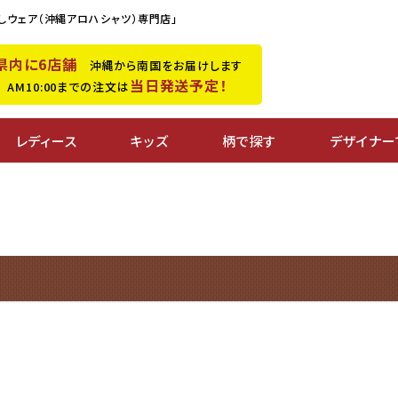
しウェア（沖縄アロハシャツ）専門店」
県内に6店舗
沖縄から南国をお届けします
当日発送予定！
M10:00までの注文は
レディース
キッズ
柄で探す
デザイナー