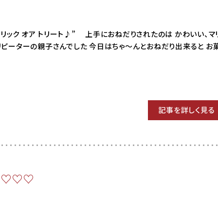
8 “トリック オア トリート♪” 上手におねだりされたのは かわいい、
ピーターの親子さんでした 今日はちゃ〜んとおねだり出来ると お
記事を詳しく見る
～♡♡♡