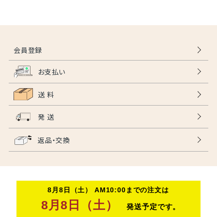
会員登録
お支払い
送 料
発 送
返品・交換