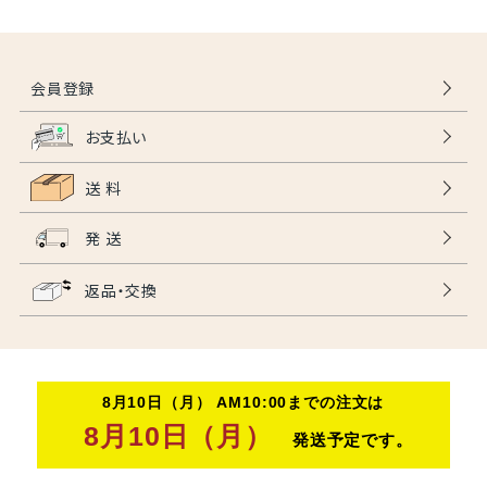
会員登録
お支払い
送 料
発 送
返品・交換