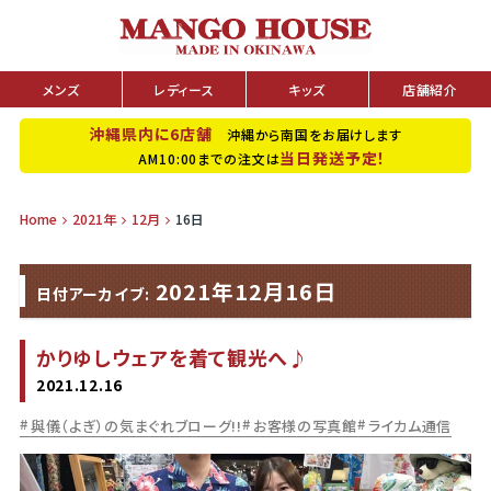
メンズ
レディース
キッズ
店舗紹介
沖縄県内に6店舗
沖縄から南国をお届けします
当日発送予定！
AM10:00までの注文は
Home
2021年
12月
16日
2021年12月16日
日付アーカイブ:
かりゆしウェアを着て観光へ♪
2021.12.16
與儀（よぎ）の気まぐれブローグ!!
お客様の写真館
ライカム通信