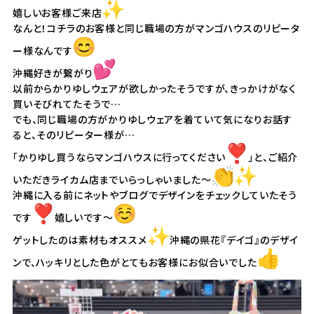
嬉しいお客様ご来店
なんと！
コチラのお客様と同じ職場の方がマンゴハウスのリピータ
ー様なん
です
沖縄好きが繋がり
以前からかりゆしウェアが欲しかったそうですが、きっかけがなく
買いそびれてたそうで…
でも、同じ職場の方がかりゆしウェアを着ていて気になりお話す
ると、そのリピーター様が…
「かりゆし買うならマンゴハウスに行ってください
」と、
ご紹介
いただきライカム店までいらっしゃいました〜
沖縄に入る前にネットやブログでデザインをチェックしていたそう
です
嬉しいです〜
ゲットしたのは素材もオススメ
沖縄の県花『デイゴ』
のデザイ
ンで、
ハッキリとした色がとてもお客様にお似合いでした