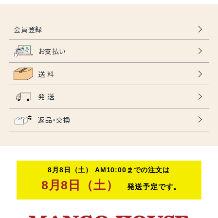
会員登録
お支払い
送 料
発 送
返品・交換