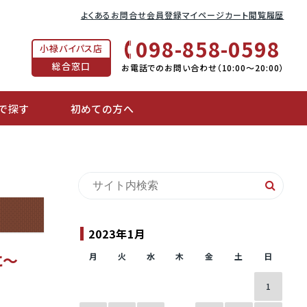
よくあるお問合せ
会員登録
マイページ
カート
閲覧履歴
098-858-0598
小禄バイパス店
総合窓口
お電話でのお問い合わせ（10:00〜20:00）
で探す
初めての方へ
2023年1月
に～
月
火
水
木
金
土
日
1