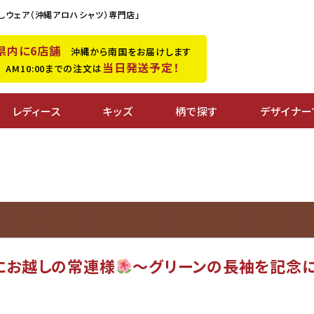
しウェア（沖縄アロハシャツ）専門店」
県内に6店舗
沖縄から南国をお届けします
当日発送予定！
M10:00までの注文は
レディース
キッズ
柄で探す
デザイナー
にお越しの常連様
～グリーンの長袖を記念