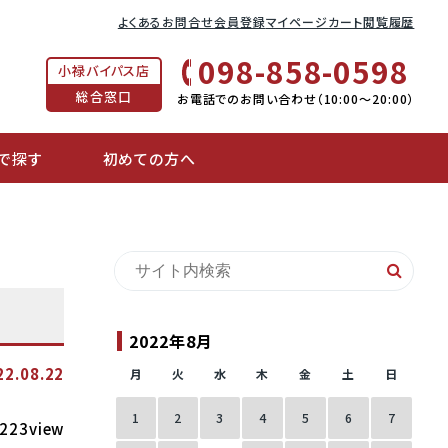
よくあるお問合せ
会員登録
マイページ
カート
閲覧履歴
098-858-0598
小禄バイパス店
総合窓口
お電話でのお問い合わせ（10:00〜20:00）
で探す
初めての方へ
2022年8月
22.08.22
月
火
水
木
金
土
日
1
2
3
4
5
6
7
223view