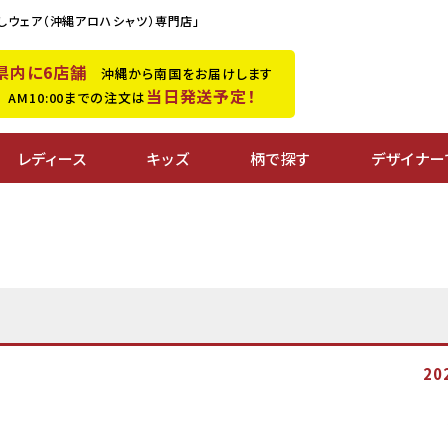
しウェア（沖縄アロハシャツ）専門店」
県内に6店舗
沖縄から南国をお届けします
当日発送予定！
M10:00までの注文は
レディース
キッズ
柄で探す
デザイナー
20