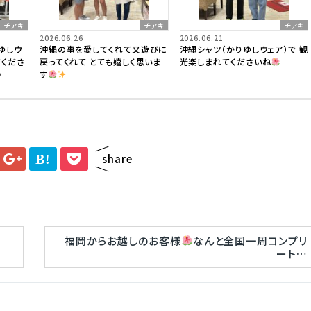
チアキ
チアキ
チアキ
2026.06.26
2026.06.21
ゆしウ
沖縄の事を愛してくれて又遊びに
沖縄シャツ（かりゆしウェア）で 観
てくださ
戻ってくれて とても嬉しく思いま
光楽しまれてくださいね
♪
す
B!
share
福岡からお越しのお客様
なんと全国一周コンプリ
ート…