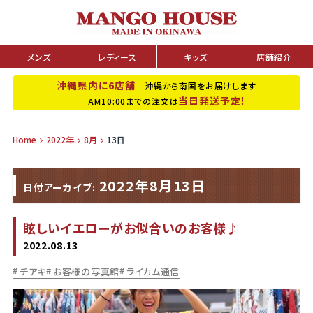
メンズ
レディース
キッズ
店舗紹介
沖縄県内に6店舗
沖縄から南国をお届けします
当日発送予定！
AM10:00までの注文は
Home
2022年
8月
13日
2022年8月13日
日付アーカイブ:
眩しいイエローがお似合いのお客様♪
2022.08.13
チアキ
お客様の写真館
ライカム通信