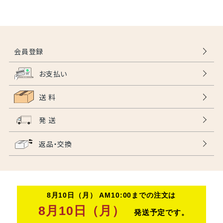
会員登録
お支払い
送 料
発 送
返品・交換