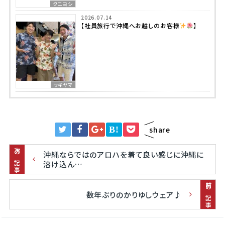
クニヨシ
2026.07.14
【社員旅行で沖縄へお越しのお客様
】
サキヤマ
B!
share
次の記事
沖縄ならではのアロハを着て良い感じに沖縄に
溶け込ん…
前の記事
数年ぶりのかりゆしウェア♪