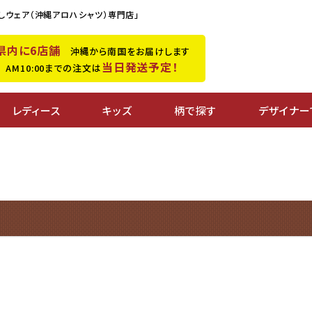
しウェア（沖縄アロハシャツ）専門店」
県内に6店舗
沖縄から南国をお届けします
当日発送予定！
M10:00までの注文は
レディース
キッズ
柄で探す
デザイナー