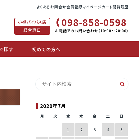
よくあるお問合せ
会員登録
マイページ
カート
閲覧履歴
098-858-0598
小禄バイパス店
総合窓口
お電話でのお問い合わせ（10:00〜20:00）
で探す
初めての方へ
2020年7月
月
火
水
木
金
土
日
1
2
3
4
5