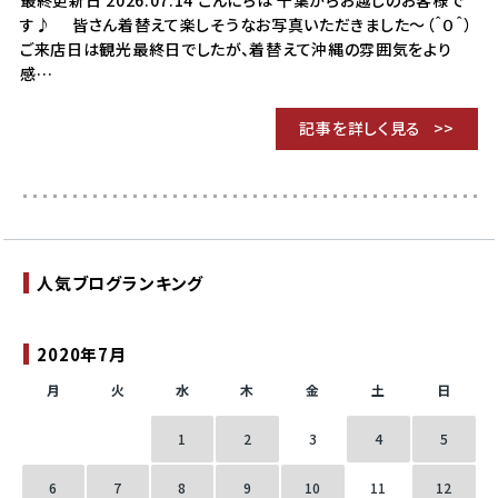
最終更新日 2026.07.14 こんにちは 千葉からお越しのお客様で
す♪ 皆さん着替えて楽しそうなお写真いただきました～（＾０＾）
ご来店日は観光最終日でしたが、着替えて沖縄の雰囲気をより
感…
記事を詳しく見る
人気ブログランキング
2020年7月
月
火
水
木
金
土
日
1
2
3
4
5
6
7
8
9
10
11
12