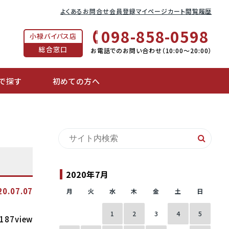
よくあるお問合せ
会員登録
マイページ
カート
閲覧履歴
098-858-0598
小禄バイパス店
総合窓口
お電話でのお問い合わせ（10:00〜20:00）
で探す
初めての方へ
2020年7月
20.07.07
月
火
水
木
金
土
日
1
2
3
4
5
187view