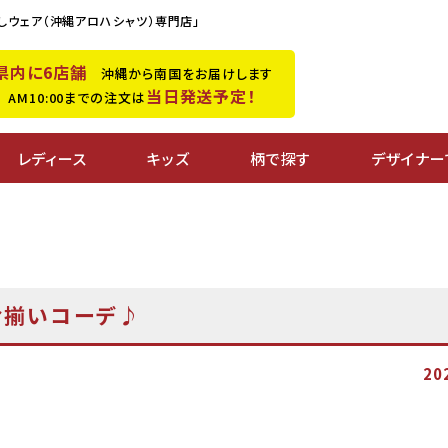
しウェア（沖縄アロハシャツ）専門店」
県内に6店舗
沖縄から南国をお届けします
当日発送予定！
M10:00までの注文は
レディース
キッズ
柄で探す
デザイナー
お揃いコーデ♪
20