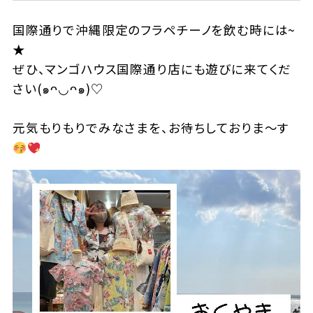
国際通りで沖縄限定のフラペチーノを飲む時には
~
★
ぜひ、マンゴハ
ウス国際通り店にも遊びに来てくだ
さい
(
๑
ᴖ
◡ᴖ
๑
)♡
元気もりもりでみなさまを、お待ちしておりま〜す