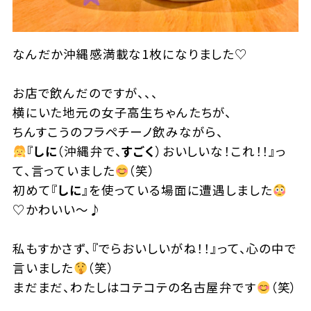
なんだか沖縄感満載な1枚になりました
♡
お店で飲んだのですが、、、
横にいた地元の女子高生ちゃんたちが、
ちんすこうのフラペチーノ飲みながら、
『
しに
（沖縄弁で、
すごく
）おいしいな！これ！！』っ
て、言っていました
️
（笑）
初めて『
しに
』を使っている場面に遭遇しました
♡
かわいい〜♪
私もすかさず、『でらおいしいがね！！』って、
心の中で
言いました
（笑）
まだまだ、
わたしはコテコテの名古屋弁です
（笑）