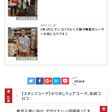
お客様の写真館
2022.12.10
3年ぶりにマンゴハウスへ
獅子舞風花シーサ
ーお気に入りです♪
お客様の写真館
B!
share
次の記事
【スタッフコーデ】かりゆしウェアコーデ。系統コ
ロコ…
新作入荷に向け、デザイナー一同頑張ってま