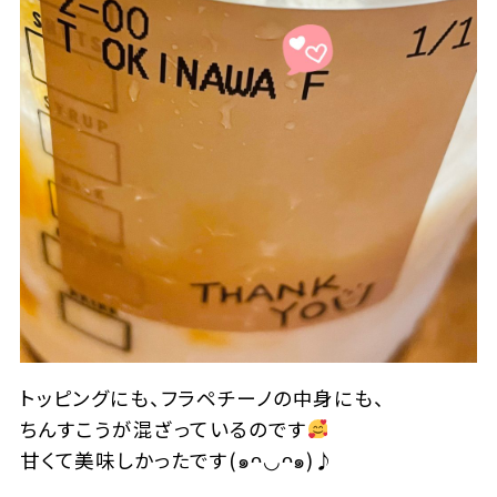
トッピングにも、フラペチーノの中身にも、
ちんすこうが混ざっているのです
甘くて美味しかったです
(
๑
ᴖ
◡ᴖ
๑
)
♪