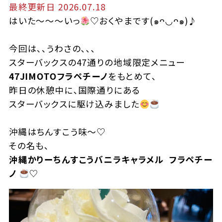
最終更新日 2026.07.18
はいた～～～いっ
♡
おくやまです
(
๑
ᴖ
◡ᴖ
๑
)♪
今回は、、うわさの、、、
スターバックスの
47
通りの地域限定メニュー
47JIMOTOフラペチーノ
をもとめて、
昨日の休憩中に、国際通りにある
スターバックスに駆け込みました
沖縄はちんすこう味〜
♡
その名も、
沖縄かりーちんすこうバニラキャラメル フラペチ
ー
ノ
♡