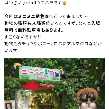
はいさい♪staffウエハラです
今回は
ミニミニ動物園
へ行って来ました～
動物の種類も50種類位いるんですが、なんと
入場
無料
で
無料駐車場もあります。
すごくないですか！！
動物もダチョウやポニー、ロバにアルマジロなどが
います。