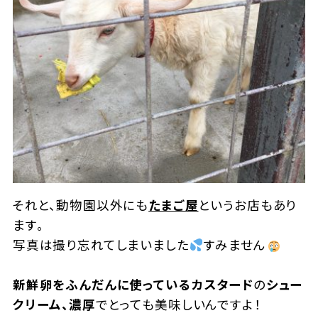
それと、動物園以外にも
たまご屋
というお店もあり
ます。
写真は撮り忘れてしまいました
すみません
新鮮卵をふんだんに使っているカスタード
の
シュー
クリーム、
濃厚
でとっても美味しいんですよ！