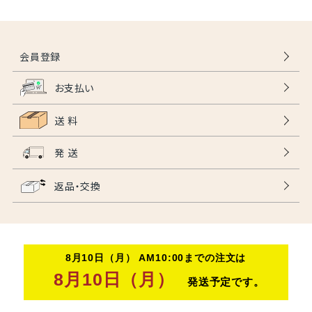
会員登録
お支払い
送 料
発 送
返品・交換