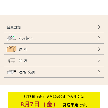
会員登録
お支払い
送 料
発 送
返品・交換