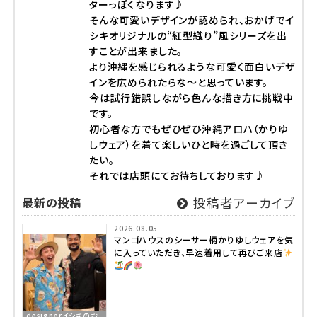
ターっぽくなります♪
そんな可愛いデザインが認められ、おかげでイ
シキオリジナルの“紅型織り”風シリーズを出
すことが出来ました。
より沖縄を感じられるような可愛く面白いデザ
インを広められたらな～と思っています。
今は試行錯誤しながら色んな描き方に挑戦中
です。
初心者な方でもぜひぜひ沖縄アロハ（かりゆ
しウェア）を着て楽しいひと時を過ごして頂き
たい。
それでは店頭にてお待ちしております♪
最新の投稿
投稿者アーカイブ
2026.08.05
マンゴハウスのシーサー柄かりゆしウェアを気
に入っていただき、早速着用して再びご来店
designerイシキのお