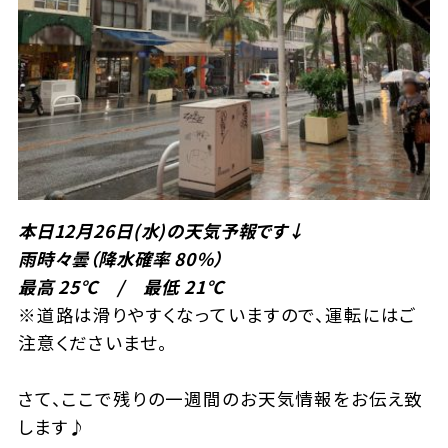
本日12
月26
日(水)の天気予報です↓
雨時々曇（降水確率 80％）
最高 25℃ / 最低 21℃
※道路は滑りやすくなっていますので、運転にはご
注意くださいませ。
さて、ここで残りの一週間のお天気情報をお伝え致
します♪