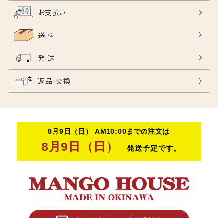
お支払い
送 料
発 送
返品・交換