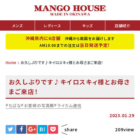
メンズ
レディース
キッズ
店舗紹介
沖縄県内に6店舗
沖縄から南国をお届けします
当日発送予定！
AM10:00までの注文は
Home
お久しぶりです♪キイロスキィ様とお母さまご来店！
お久しぶりです♪キイロスキィ様とお母さ
まご来店！
ちばな
お客様の写真館
ライカム通信
2023.01.29
B!
share
209view