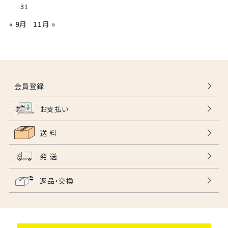
31
« 9月
11月 »
会員登録
お支払い
送 料
発 送
返品・交換