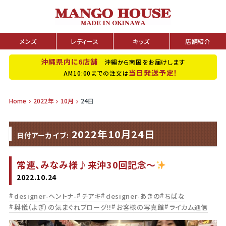
メンズ
レディース
キッズ
店舗紹介
沖縄県内に6店舗
沖縄から南国をお届けします
当日発送予定！
AM10:00までの注文は
Home
2022年
10月
24日
2022年10月24日
日付アーカイブ:
常連、みなみ様♪来沖30回記念～
2022.10.24
designer-ヘントナ-
チアキ
designer-あきの
ちばな
與儀（よぎ）の気まぐれブローグ!!
お客様の写真館
ライカム通信