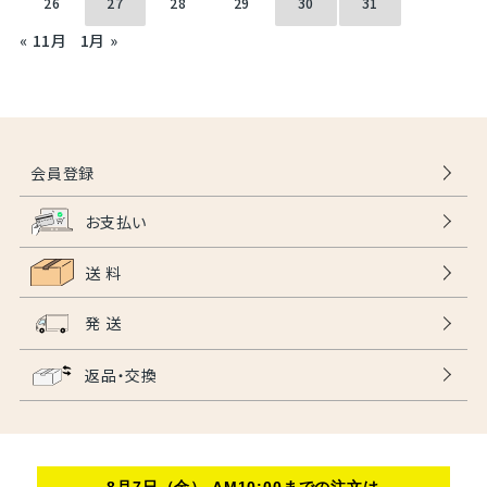
26
27
28
29
30
31
« 11月
1月 »
会員登録
お支払い
送 料
発 送
返品・交換