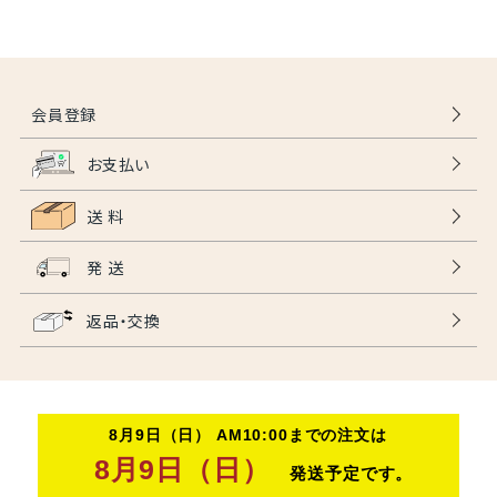
会員登録
お支払い
送 料
発 送
返品・交換