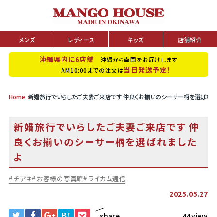
メンズ
レディース
キッズ
店舗紹介
沖縄県内に6店舗
沖縄から南国をお届けします
当日発送予定！
AM10:00までの注文は
Home
新婚旅行でいらしたご夫妻ご来店です 仲良くお揃いのシーサー柄を選ばれま
新婚旅行でいらしたご夫妻ご来店です 仲
良くお揃いのシーサー柄を選ばれました
よ
チアキ
お客様の写真館
ライカム通信
2025.05.27
B!
share
44view