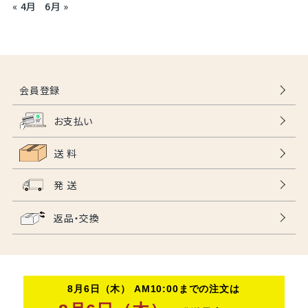
« 4月
6月 »
会員登録
お支払い
送 料
発 送
返品・交換