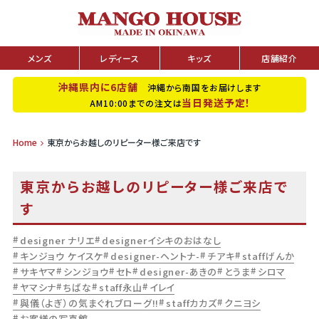
メンズ
レディース
キッズ
店舗紹介
沖縄県内に6店舗
沖縄から南国をお届けします
当日発送予定！
AM10:00までの注文は
Home
東京からお越しのリピーター様ご来店です
東京からお越しのリピーター様ご来店で
す
designer ナリエ
designerイシキのおはなし
キンジョウ ケイスケ
designer-ヘントナ-
チアキ
staffげんか
サキヤマ
シンジョウ
セト
designer-あきの
とうま
シロマ
ヤマシナ
ちばな
staff永山
イレイ
與儀（よぎ）の気まぐれブローグ!!
staffカカズ
クニヨシ
お客様の写真館