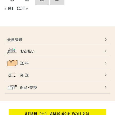
« 9月
11月 »
会員登録
お支払い
送 料
発 送
返品・交換