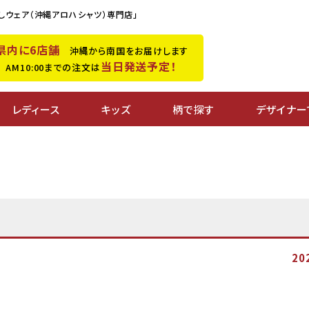
しウェア（沖縄アロハシャツ）専門店」
県内に6店舗
沖縄から南国をお届けします
当日発送予定！
M10:00までの注文は
レディース
キッズ
柄で探す
デザイナー
20