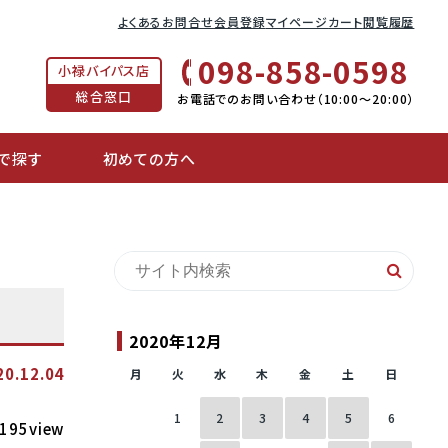
よくあるお問合せ
会員登録
マイページ
カート
閲覧履歴
098-858-0598
小禄バイパス店
総合窓口
お電話でのお問い合わせ（10:00〜20:00）
で探す
初めての方へ
2020年12月
20.12.04
月
火
水
木
金
土
日
1
2
3
4
5
6
195view