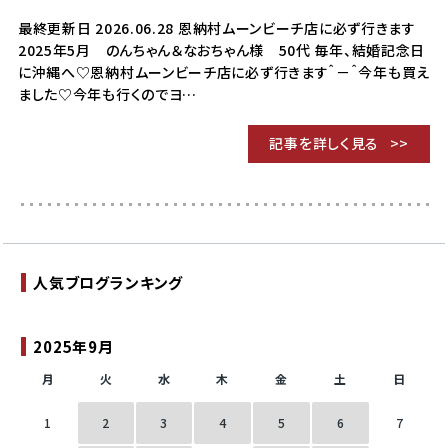
最終更新日 2026.06.28 恩納村ムーンビーチ店に必ず行きます
2025年5月 のんちゃん＆なおちゃん様 50代 毎年、結婚記念日
に沖縄へ♡恩納村ムーンビーチ店に必ず行きます＾－＾今年も買え
ました♡今年も行くのでヨ…
記事を詳しく見る
人気ブログランキング
2025年9月
月
火
水
木
金
土
日
1
2
3
4
5
6
7