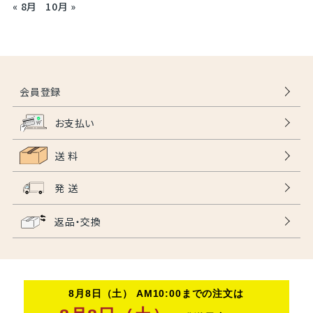
« 8月
10月 »
会員登録
お支払い
送 料
発 送
返品・交換