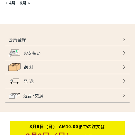
« 4月
6月 »
会員登録
お支払い
送 料
発 送
返品・交換