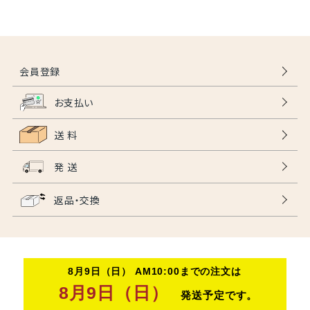
会員登録
お支払い
送 料
発 送
返品・交換