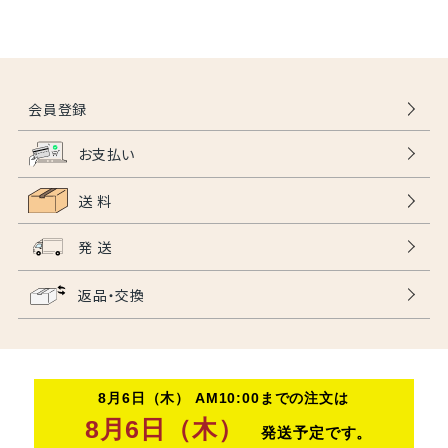
会員登録
お支払い
送 料
発 送
返品・交換