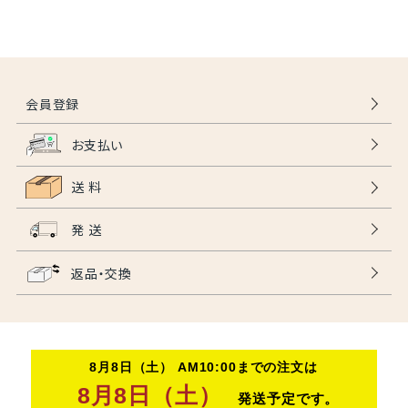
会員登録
お支払い
送 料
発 送
返品・交換