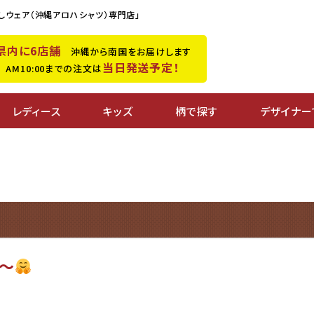
しウェア（沖縄アロハシャツ）専門店」
県内に6店舗
沖縄から南国をお届けします
当日発送予定！
M10:00までの注文は
レディース
キッズ
柄で探す
デザイナー
〜