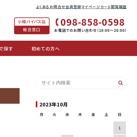
よくあるお問合せ
会員登録
マイページ
カート
閲覧履歴
098-858-0598
小禄バイパス店
総合窓口
お電話でのお問い合わせ（10:00〜20:00）
で探す
初めての方へ
2023年10月
月
火
水
木
金
土
日
1