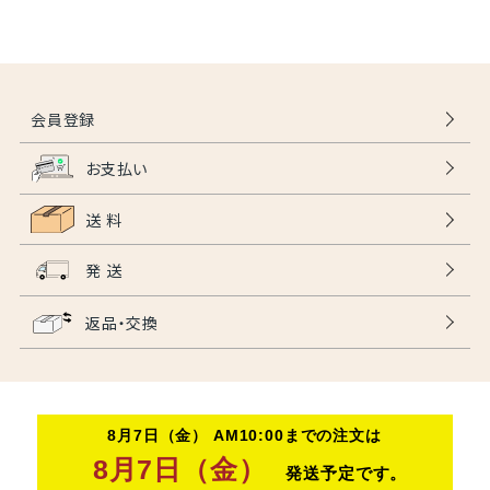
会員登録
お支払い
送 料
発 送
返品・交換