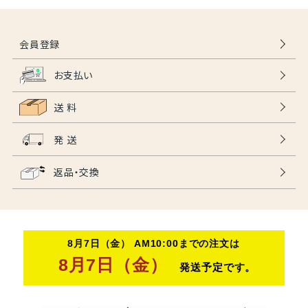
会員登録
お支払い
送 料
発 送
返品・交換