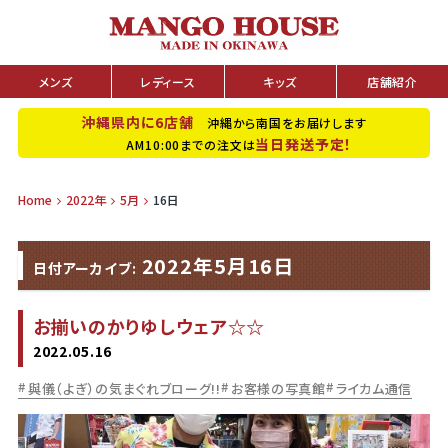
メンズ
レディース
キッズ
店舗紹介
沖縄県内に6店舗
沖縄から南国をお届けします
当日発送予定！
AM10:00までの注文は
Home
2022年
5月
16日
2022年5月16日
日付アーカイブ:
お揃いのかりゆしウェア☆☆
2022.05.16
與儀（よぎ）の気まぐれブローグ!!
お客様の写真館
ライカム通信