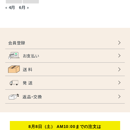
« 4月
6月 »
会員登録
お支払い
送 料
発 送
返品・交換