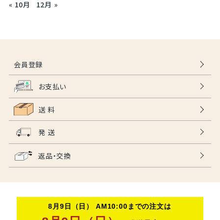
« 10月
12月 »
会員登録
お支払い
送 料
発 送
返品・交換