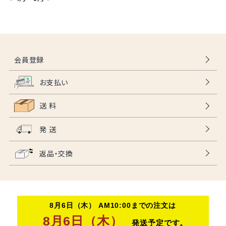
会員登録
お支払い
送 料
発 送
返品・交換