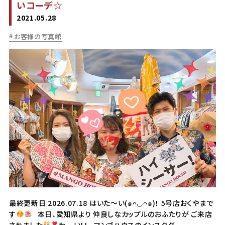
いコーデ☆
2021.05.28
お客様の写真館
最終更新日 2026.07.18 はいた～い(๑ᴖ◡ᴖ๑)！ 5号店おくやまで
す
本日、愛知県より 仲良しなカップルのおふたりが ご来店
されました
わーい！！ マンゴハウスのインスタグ…